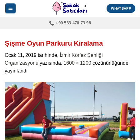
İçeriğe
WHATSAPP
atla
+90 533 470 73 98
Şişme Oyun Parkuru Kiralama
Ocak 11, 2019
tarihinde,
İzmir Körfez Şenliği
Organizasyonu
yazısında,
1600 × 1200
çözünürlüğünde
yayınlandı