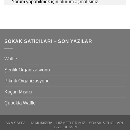
Yorum yapabilmek için
oturum açmalısınız
.
SOKAK SATICILARI – SON YAZILAR
Waffle
Şenlik Organizasyonu
Piknik Organizasyonu
Koçan Mısırcı
Çubukta Waffle
ANA SAYFA
HAKKIMIZDA
HIZMETLERIMIZ
SOKAK SATICILARI
BIZE ULAŞIN