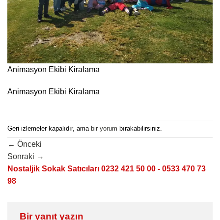
Animasyon Ekibi Kiralama
Animasyon Ekibi Kiralama
Geri izlemeler kapalıdır, ama
bir yorum
bırakabilirsiniz.
←
Önceki
Sonraki
→
Nostaljik Sokak Satıcıları 0232 421 50 00 - 0533 470 73
98
Bir yanıt yazın