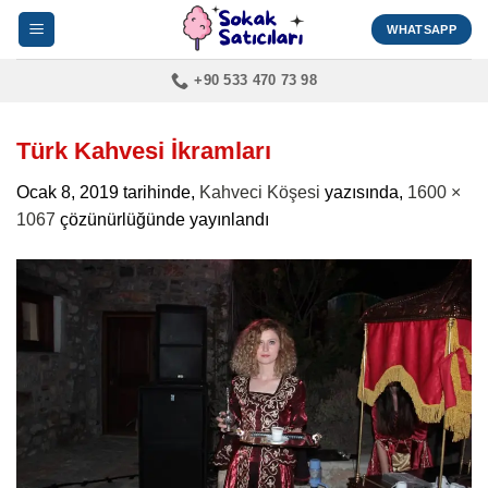
İçeriğe
WHATSAPP
atla
+90 533 470 73 98
Türk Kahvesi İkramları
Ocak 8, 2019
tarihinde,
Kahveci Köşesi
yazısında,
1600 ×
1067
çözünürlüğünde yayınlandı