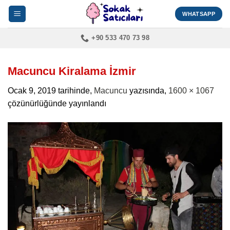
İçeriğe
WHATSAPP
atla
+90 533 470 73 98
Macuncu Kiralama İzmir
Ocak 9, 2019
tarihinde,
Macuncu
yazısında,
1600 × 1067
çözünürlüğünde yayınlandı