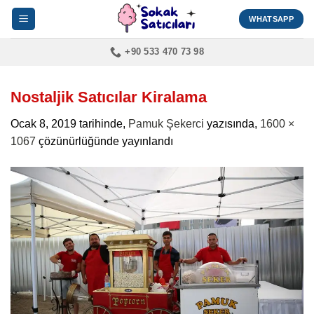
İçeriğe
WHATSAPP
atla
+90 533 470 73 98
Nostaljik Satıcılar Kiralama
Ocak 8, 2019
tarihinde,
Pamuk Şekerci
yazısında,
1600 ×
1067
çözünürlüğünde yayınlandı