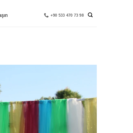
aşın
+90 533 470 73 98