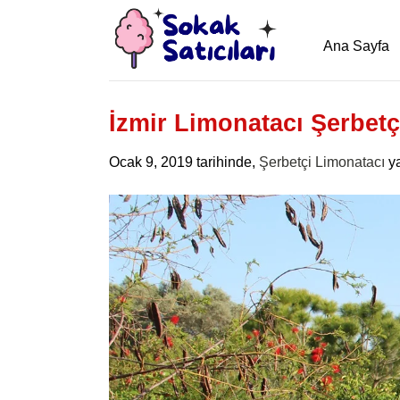
İçeriğe
atla
Ana Sayfa
İzmir Limonatacı Şerbetç
Ocak 9, 2019
tarihinde,
Şerbetçi Limonatacı
ya