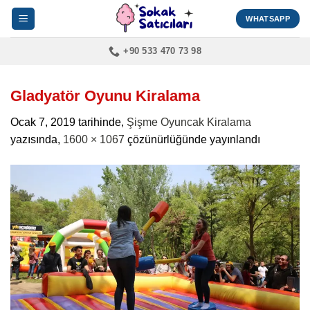
İçeriğe
WHATSAPP
atla
+90 533 470 73 98
Gladyatör Oyunu Kiralama
Ocak 7, 2019
tarihinde,
Şişme Oyuncak Kiralama
yazısında,
1600 × 1067
çözünürlüğünde yayınlandı