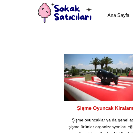
İçeriğe
atla
Ana Sayfa
Şişme Oyuncak Kirala
Şişme oyuncaklar ya da genel ad
şişme ürünler organizasyonları eğl