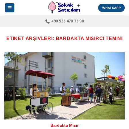
İçeriğe
WHATSAPP
atla
+90 533 470 73 98
ETIKET ARŞIVLERI:
BARDAKTA MISIRCI TEMINI
Bardakta Mısır