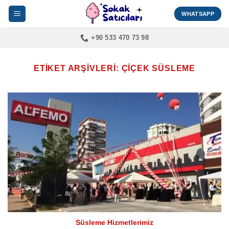
İçeriğe
WHATSAPP
atla
+90 533 470 73 98
ETIKET ARŞIVLERI:
ÇIÇEK SÜSLEME
Süsleme Hizmetlerimiz