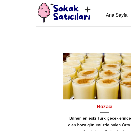
İçeriğe
atla
Ana Sayfa
Bozacı
Bilinen en eski Türk içeceklerinde
olan boza günümüzde halen Orta