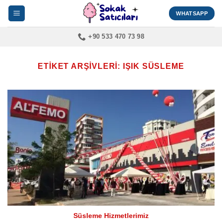
İçeriğe
WHATSAPP
atla
+90 533 470 73 98
ETIKET ARŞIVLERI:
IŞIK SÜSLEME
Süsleme Hizmetlerimiz