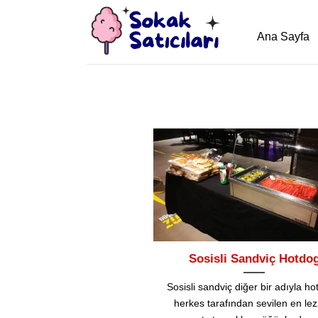
İçeriğe
atla
Ana Sayfa
Sosisli Sandviç Hotdo
Sosisli sandviç diğer bir adıyla ho
herkes tarafından sevilen en lezz