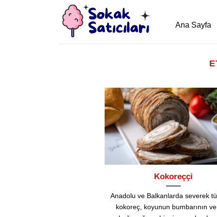
İçeriğe
atla
Ana Sayfa
E
Kokoreççi
Anadolu ve Balkanlarda severek tü
kokoreç, koyunun bumbarının ve