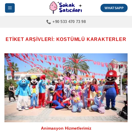
İçeriğe
WHATSAPP
atla
+90 533 470 73 98
ETIKET ARŞIVLERI:
KOSTÜMLÜ KARAKTERLER
Animasyon Hizmetlerimiz