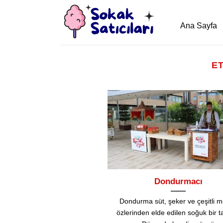
İçeriğe
atla
Ana Sayfa
ET
Dondurmacı
Dondurma süt, şeker ve çeşitli 
özlerinden elde edilen soğuk bir tat