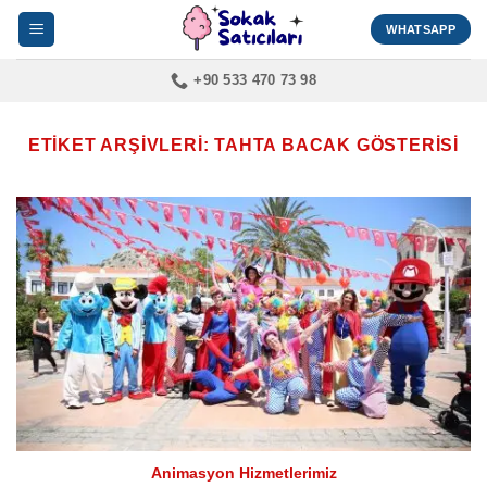
İçeriğe
WHATSAPP
atla
+90 533 470 73 98
ETIKET ARŞIVLERI:
TAHTA BACAK GÖSTERISI
Animasyon Hizmetlerimiz