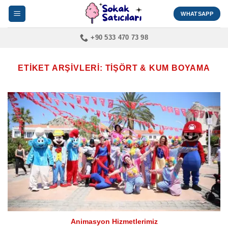
İçeriğe
WHATSAPP
atla
+90 533 470 73 98
ETIKET ARŞIVLERI:
TIŞÖRT & KUM BOYAMA
Animasyon Hizmetlerimiz