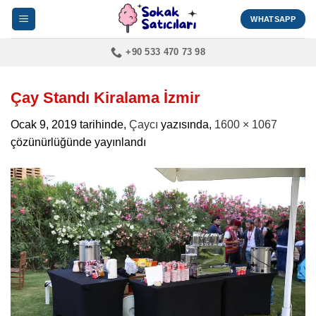
İçeriğe
WHATSAPP
atla
+90 533 470 73 98
Çay Standı Kiralama İzmir
Ocak 9, 2019
tarihinde,
Çaycı
yazısında,
1600 × 1067
çözünürlüğünde yayınlandı