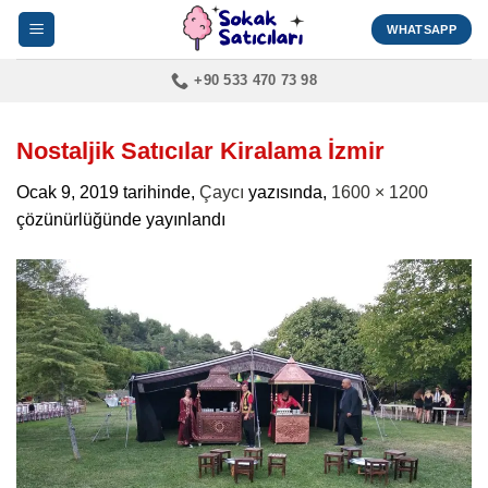
İçeriğe
WHATSAPP
atla
+90 533 470 73 98
Nostaljik Satıcılar Kiralama İzmir
Ocak 9, 2019
tarihinde,
Çaycı
yazısında,
1600 × 1200
çözünürlüğünde yayınlandı