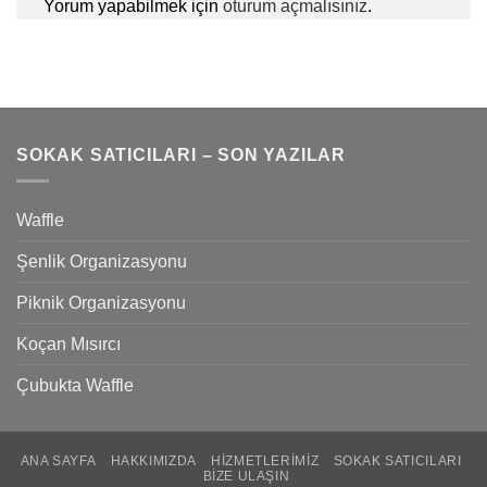
Yorum yapabilmek için
oturum açmalısınız
.
SOKAK SATICILARI – SON YAZILAR
Waffle
Şenlik Organizasyonu
Piknik Organizasyonu
Koçan Mısırcı
Çubukta Waffle
ANA SAYFA
HAKKIMIZDA
HIZMETLERIMIZ
SOKAK SATICILARI
BIZE ULAŞIN