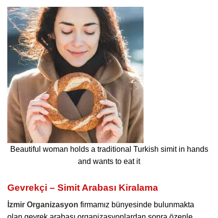
Beautiful woman holds a traditional Turkish simit in hands
and wants to eat it
Gevrekçi – Simit Arabası Kiralama
İzmir Organizasyon
firmamız bünyesinde bulunmakta
olan gevrek arabası organizasyonlardan sonra özenle