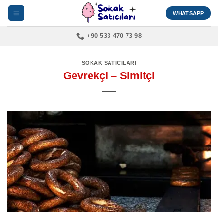
İçeriğe
WHATSAPP
atla
+90 533 470 73 98
SOKAK SATICILARI
Gevrekçi – Simitçi