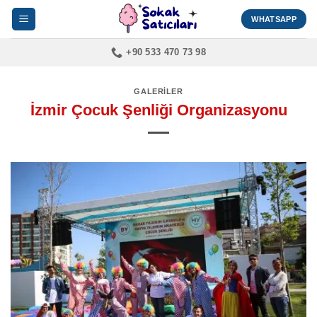
İçeriğe
WHATSAPP
atla
+90 533 470 73 98
GALERILER
İzmir Çocuk Şenliği Organizasyonu