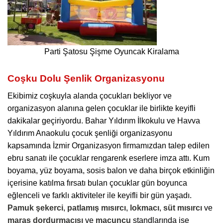
Parti Şatosu Şişme Oyuncak Kiralama
Coşku Dolu Şenlik Organizasyonu
Ekibimiz coşkuyla alanda çocukları bekliyor ve
organizasyon alanına gelen çocuklar ile birlikte keyifli
dakikalar geçiriyordu. Bahar Yıldırım İlkokulu ve Havva
Yıldırım Anaokulu çocuk şenliği organizasyonu
kapsamında İzmir Organizasyon firmamızdan talep edilen
ebru sanatı ile çocuklar rengarenk eserlere imza attı. Kum
boyama, yüz boyama, sosis balon ve daha birçok etkinliğin
içerisine katılma fırsatı bulan çocuklar gün boyunca
eğlenceli ve farklı aktiviteler ile keyifli bir gün yaşadı.
Pamuk şekerci
,
patlamış mısırcı
,
lokmacı
,
süt mısırcı
ve
maraş dordurmacısı
ve
macuncu
standlarında ise