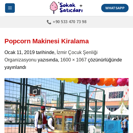
İçeriğe
WHATSAPP
atla
+90 533 470 73 98
Popcorn Makinesi Kiralama
Ocak 11, 2019
tarihinde,
İzmir Çocuk Şenliği
Organizasyonu
yazısında,
1600 × 1067
çözünürlüğünde
yayınlandı