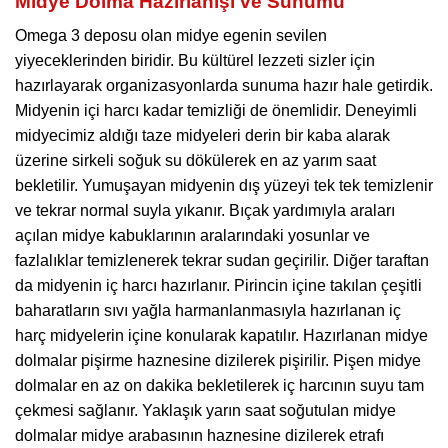
Midye Dolma Hazırlanışı ve Sunumu
Omega 3 deposu olan midye egenin sevilen
yiyeceklerinden biridir. Bu kültürel lezzeti sizler için
hazırlayarak organizasyonlarda sunuma hazır hale getirdik.
Midyenin içi harcı kadar temizliği de önemlidir. Deneyimli
midyecimiz aldığı taze midyeleri derin bir kaba alarak
üzerine sirkeli soğuk su dökülerek en az yarım saat
bekletilir. Yumuşayan midyenin dış yüzeyi tek tek temizlenir
ve tekrar normal suyla yıkanır. Bıçak yardımıyla araları
açılan midye kabuklarının aralarındaki yosunlar ve
fazlalıklar temizlenerek tekrar sudan geçirilir. Diğer taraftan
da midyenin iç harcı hazırlanır. Pirincin içine takılan çeşitli
baharatların sıvı yağla harmanlanmasıyla hazırlanan iç
harç midyelerin içine konularak kapatılır. Hazırlanan midye
dolmalar pişirme haznesine dizilerek pişirilir. Pişen midye
dolmalar en az on dakika bekletilerek iç harcının suyu tam
çekmesi sağlanır. Yaklaşık yarın saat soğutulan midye
dolmalar midye arabasının haznesine dizilerek etrafı