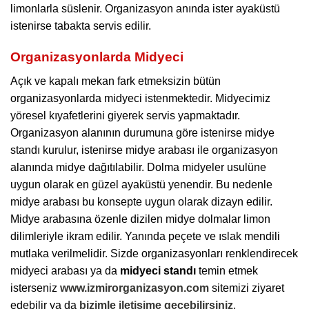
limonlarla süslenir. Organizasyon anında ister ayaküstü
istenirse tabakta servis edilir.
Organizasyonlarda Midyeci
Açık ve kapalı mekan fark etmeksizin bütün
organizasyonlarda midyeci istenmektedir. Midyecimiz
yöresel kıyafetlerini giyerek servis yapmaktadır.
Organizasyon alanının durumuna göre istenirse midye
standı kurulur, istenirse midye arabası ile organizasyon
alanında midye dağıtılabilir. Dolma midyeler usulüne
uygun olarak en güzel ayaküstü yenendir. Bu nedenle
midye arabası bu konsepte uygun olarak dizayn edilir.
Midye arabasına özenle dizilen midye dolmalar limon
dilimleriyle ikram edilir. Yanında peçete ve ıslak mendili
mutlaka verilmelidir. Sizde organizasyonları renklendirecek
midyeci arabası ya da
midyeci standı
temin etmek
isterseniz
www.izmirorganizasyon.com
sitemizi ziyaret
edebilir ya da
bizimle iletişime geçebilirsiniz
.