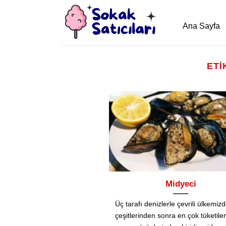
İçeriğe
atla
Ana Sayfa
ETI
Midyeci
Üç tarafı denizlerle çevrili ülkemizd
çeşitlerinden sonra en çok tüketile