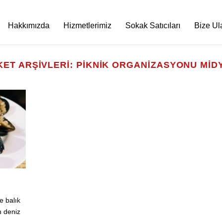
Hakkımızda
Hizmetlerimiz
Sokak Satıcıları
Bize Ul
KET ARŞIVLERI:
PIKNIK ORGANIZASYONU MID
e balık
n deniz